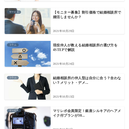
サービス
【モニター募集】割引価格で結婚相談所で
婚活しませんか？
2021年10月29日
コラム
現役仲人が教える結婚相談所の選び方を
4STEPで解説
2021年10月24日
コラム
結婚相談所の仲人型は自分に合う？合わな
い？メリット・デメ...
2021年10月13日
サービス
マリレポ会員限定！銀座シルキアのヘアメ
イク付プランが30...