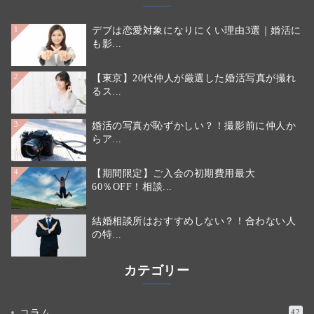
デブは恋愛対象になりにくい理由3選｜婚活に
1
も影...
【東京】20代仲人が厳選した婚活写真が撮れ
2
るス...
婚活の写真が恥ずかしい？！撮影前に仲人か
3
らア...
【期間限定】ご入会の初期費用最大
4
60％OFF！相談...
結婚相談所はおすすめしない？！合わない人
5
の特...
カテゴリー
コラム
42