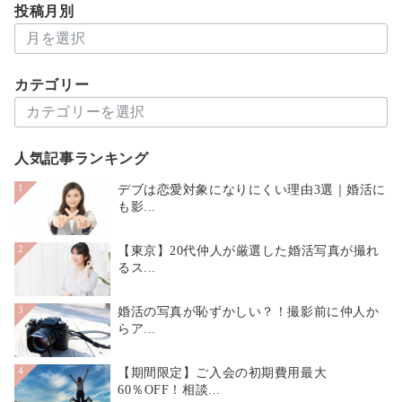
投稿月別
投
稿
月
カテゴリー
別
カ
テ
ゴ
人気記事ランキング
リ
ー
デブは恋愛対象になりにくい理由3選｜婚活に
1
も影...
【東京】20代仲人が厳選した婚活写真が撮れ
2
るス...
婚活の写真が恥ずかしい？！撮影前に仲人か
3
らア...
【期間限定】ご入会の初期費用最大
4
60％OFF！相談...