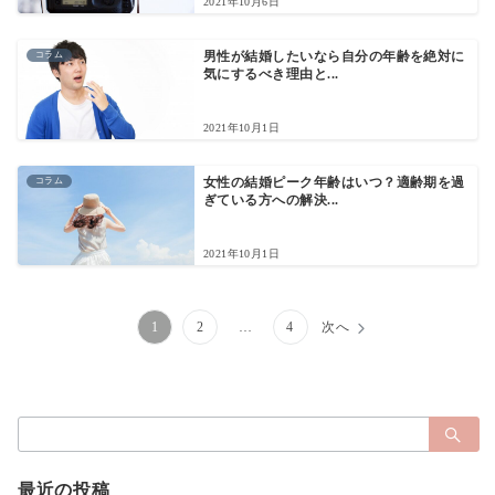
2021年10月6日
コラム
男性が結婚したいなら自分の年齢を絶対に
気にするべき理由と...
2021年10月1日
コラム
女性の結婚ピーク年齢はいつ？適齢期を過
ぎている方への解決...
2021年10月1日
投
1
2
…
4
次へ
稿
の
検
ペ
索：
ー
最近の投稿