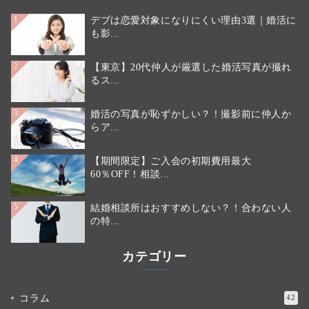
デブは恋愛対象になりにくい理由3選｜婚活に
1
も影...
【東京】20代仲人が厳選した婚活写真が撮れ
2
るス...
婚活の写真が恥ずかしい？！撮影前に仲人か
3
らア...
【期間限定】ご入会の初期費用最大
4
60％OFF！相談...
結婚相談所はおすすめしない？！合わない人
5
の特...
カテゴリー
コラム
42