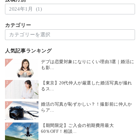
投
稿
月
カテゴリー
別
カ
テ
ゴ
人気記事ランキング
リ
ー
デブは恋愛対象になりにくい理由3選｜婚活に
1
も影...
【東京】20代仲人が厳選した婚活写真が撮れ
2
るス...
婚活の写真が恥ずかしい？！撮影前に仲人か
3
らア...
【期間限定】ご入会の初期費用最大
4
60％OFF！相談...