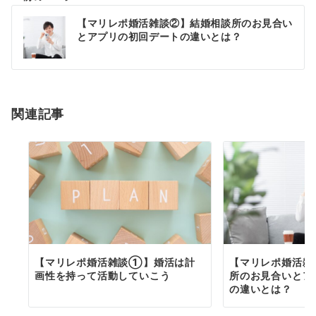
投
【マリレポ婚活雑談②】結婚相談所のお見合い
とアプリの初回デートの違いとは？
稿
ナ
ビ
ゲ
関連記事
ー
シ
ョ
ン
【マリレポ婚活雑談①】婚活は計
【マリレポ婚活雑
画性を持って活動していこう
所のお見合いとア
の違いとは？