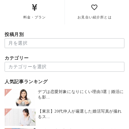
料金・プラン
お見合い紹介所とは
投稿月別
投
稿
月
カテゴリー
別
カ
テ
ゴ
人気記事ランキング
リ
ー
デブは恋愛対象になりにくい理由3選｜婚活に
1
も影...
【東京】20代仲人が厳選した婚活写真が撮れ
2
るス...