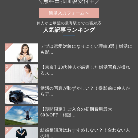
＼無料出張面談受付中／
簡単入力フォームへ
仲人がご希望の最寄駅まで出張対応
人気記事ランキング
デブは恋愛対象になりにくい理由3選｜婚活に
1
も影...
【東京】20代仲人が厳選した婚活写真が撮れ
2
るス...
婚活の写真が恥ずかしい？！撮影前に仲人か
3
らア...
【期間限定】ご入会の初期費用最大
4
60％OFF！相談...
結婚相談所はおすすめしない？！合わない人
5
の特...