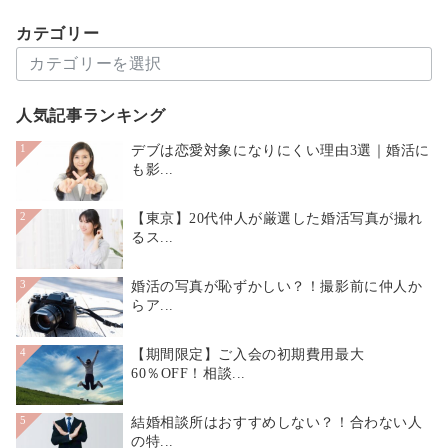
月
カテゴリー
別
カ
テ
ゴ
人気記事ランキング
リ
ー
デブは恋愛対象になりにくい理由3選｜婚活に
1
も影...
【東京】20代仲人が厳選した婚活写真が撮れ
2
るス...
婚活の写真が恥ずかしい？！撮影前に仲人か
3
らア...
【期間限定】ご入会の初期費用最大
4
60％OFF！相談...
結婚相談所はおすすめしない？！合わない人
5
の特...